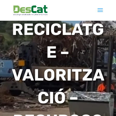
de
vídeo
RECICLATG
E –
VALORITZA
CIÓ –