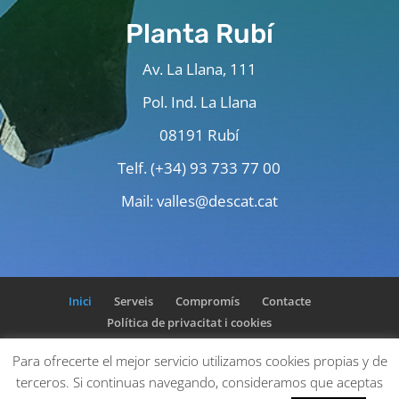
Planta Rubí
Av. La Llana, 111
Pol. Ind. La Llana
08191 Rubí
Telf. (+34) 93 733 77 00
Mail: valles@descat.cat
Inici
Serveis
Compromís
Contacte
Política de privacitat i cookies
Para ofrecerte el mejor servicio utilizamos cookies propias y de
Planta Artés - 93 820 21 86 · Planta La Serreta -93 744
terceros. Si continuas navegando, consideramos que aceptas
97 08 · Planta Masies Voltregà - 93 857 26 89 · Planta